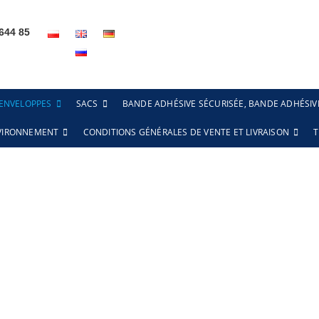
644 85
0
ENVELOPPES
SACS
BANDE ADHÉSIVE SÉCURISÉE, BANDE ADHÉSIV
NVIRONNEMENT
CONDITIONS GÉNÉRALES DE VENTE ET LIVRAISON
T