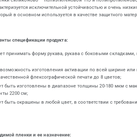
енки силиконово – полиэтиленовой ПЭ и полипропиленово
рактеризуется исключительной устойчивостью и очень низк
торый в основном используется в качестве защитного матер
нты спецификации продукта:
т принимать форму рукава, рукава с боковыми складками, 
 возможность изготовления активации по всей ширине или 
ачественной флексографической печати до 8 цветов;
ут быть изготовлены в диапазоне толщины 20-180 мкм с м
нты 2200 см;
т быть окрашены в любой цвет, в соответствии с требован
димой пленки и ее назначение: