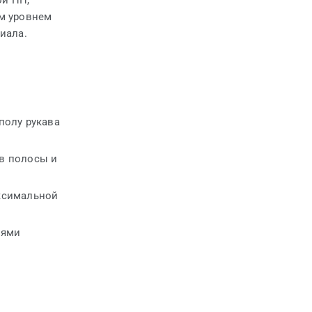
й ПП,
им уровнем
иала.
полу рукава
в полосы и
аксимальной
иями