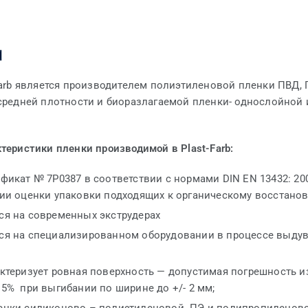
а
Farb является производителем полиэтиленовой пленки ПВД, 
средней плотности и биоразлагаемой пленки- однослойной 
теристики пленки производимой в Plast-Farb:
фикат № 7P0387 в соответствии с нормами DIN EN 13432: 20
рии оценки упаковки подходящих к органическому восстано
ся на современных экструдерах
ся на специализированном оборудовании в процессе выду
актеризует ровная поверхность — допустимая погрешность 
5% при выгибании по ширине до +/- 2 мм;