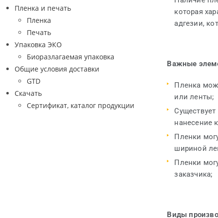
Наличие пл
Пленка и печать
которая ха
Пленка
адгезии, ко
Печать
Упаковка ЭКО
Биоразлагаемая упаковка
Важные элеме
Общие условия доставки
GTD
Пленка може
Cкачать
или ленты;
Cертификат, каталог продукции
Существует
нанесение к
Пленки мог
шириной ле
Пленки могу
заказчика;
Виды произво