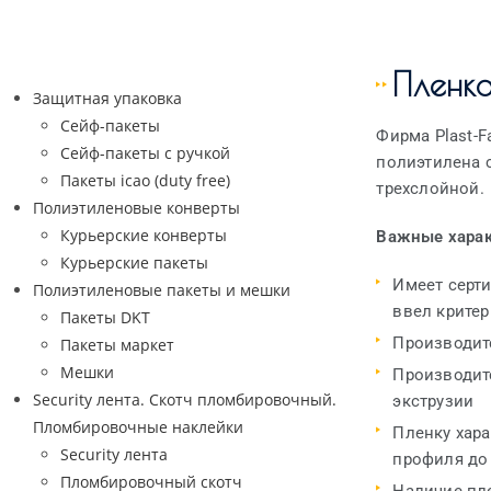
Пленк
Защитная упаковка
Сейф-пакеты
Фирма Plast-
Сейф-пакеты с ручкой
полиэтилена 
Пакеты icao (duty free)
трехслойной.
Полиэтиленовые конверты
Курьерские конверты
Важные харак
Курьерские пакеты
Имеет серти
Полиэтиленовые пакеты и мешки
ввел крите
Пакеты DKT
Производит
Пакеты маркет
Мешки
Производит
Security лента. Скотч пломбировочный.
экструзии
Пломбировочные наклейки
Пленку хар
Security лента
профиля до 
Пломбировочный скотч