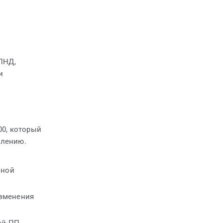
ПНД,
и
00, который
влению.
вной
изменения