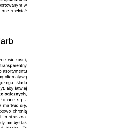
portowanym w 
one spełniać 
Farb
ne wielkości, 
transparentny 
o asortymentu 
ą alternatywą 
szego śladu 
, aby łatwiej 
kologicznych
, 
ykonane są z 
 martwić się, 
tkowo chronią 
 im straszna. 
y nie był tak 