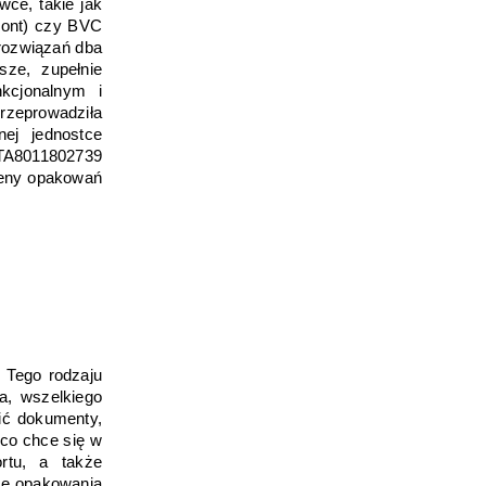
e, takie jak 
ont) czy BVC 
ozwiązań dba 
ze, zupełnie 
kcjonalnym i 
zeprowadziła 
j jednostce 
 TA8011802739 
eny opakowań 
Tego rodzaju 
a, wszelkiego 
ć dokumenty, 
co chce się w 
tu, a także 
ze opakowania 