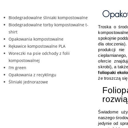
Opako
Biodegradowalne śliniaki kompostowalne
Biodegradowalne torby kompostowalne t-
Troska o środo
shirt
kompostowalne,
spokojnie podd
Opakowania kompostowalne
dla otoczenia)
Rękawice kompostowalne PLA
produkcji nie
Woreczki na psie odchody z folii
cieplarnianego,
kompostowalnej
ofercie znajd
I’m green
foliopaki ekol
Opakowania z recyklingu
że troszczą si
Śliniaki jednorazowe
Foliop
rozwią
Świadome uży
naszego środow
jedynie od spr