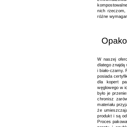
kompostowalne
nich rzeczom, 
różne wymagania
Opako
W naszej oferc
dlatego znajdą 
i biało-czarny
posiada certyfi
dla kopert pa
węglowego w ic
było je przeni
chronisz zaró
materiału przy
że umieszczają
produkt i są o
Proces pakowani