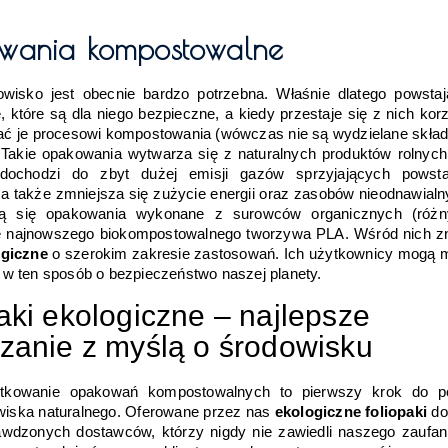
wania kompostowalne
wisko jest obecnie bardzo potrzebna. Właśnie dlatego powstaj
 które są dla niego bezpieczne, a kiedy przestaje się z nich kor
ać je procesowi kompostowania (wówczas nie są wydzielane składn
. Takie opakowania wytwarza się z naturalnych produktów rolnych
 dochodzi do zbyt dużej emisji gazów sprzyjających powsta
 a także zmniejsza się zużycie energii oraz zasobów nieodnawialn
ują się opakowania wykonane z surowców organicznych (różn
ogiczne
 o szerokim zakresie zastosowań. Ich użytkownicy mogą m
ę w ten sposób o bezpieczeństwo naszej planety.
aki ekologiczne – najlepsze 
zanie z myślą o środowisku
tkowanie opakowań kompostowalnych to pierwszy krok do po
iska naturalnego. Oferowane przez nas 
ekologiczne foliopaki 
do
awdzonych dostawców, którzy nigdy nie zawiedli naszego zaufani