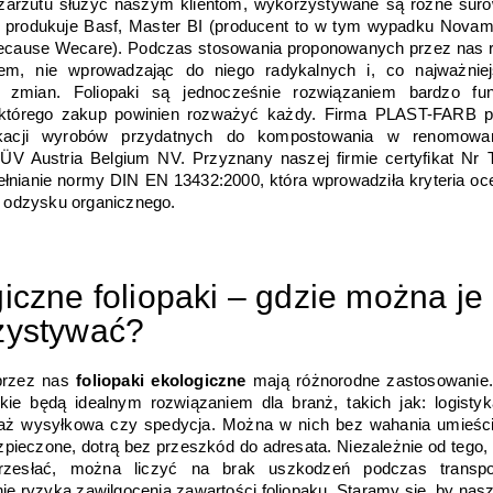
zarzutu służyć naszym klientom, wykorzystywane są różne surowc
 produkuje Basf, Master BI (producent to w tym wypadku Novam
ecause Wecare). Podczas stosowania proponowanych przez nas r
em, nie wprowadzając do niego radykalnych i, co najważniejs
h zmian. Foliopaki są jednocześnie rozwiązaniem bardzo fun
którego zakup powinien rozważyć każdy. Firma PLAST-FARB pr
ikacji wyrobów przydatnych do kompostowania w renomowane
 TÜV Austria Belgium NV. Przyznany naszej firmie certyfikat Nr
łnianie normy DIN EN 13432:2000, która wprowadziła kryteria oc
 odzysku organicznego.
iczne foliopaki – gdzie można je 
zystywać?
rzez nas 
foliopaki ekologiczne
 mają różnorodne zastosowanie. 
skie będą idealnym rozwiązaniem dla branż, takich jak: logistyk
daż wysyłkowa czy spedycja. Można w nich bez wahania umieści
zpieczone, dotrą bez przeszkód do adresata. Niezależnie od tego, 
rzesłać, można liczyć na brak uszkodzeń podczas transpor
ie ryzyka zawilgocenia zawartości foliopaku. Staramy się, by nas