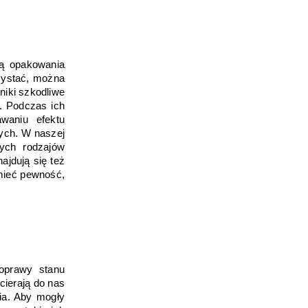
ą opakowania 
zystać, można 
iki szkodliwe 
. Podczas ich 
waniu efektu 
ych. W naszej 
ych rodzajów 
skrobi), a także najnowszego biokompostowalnego tworzywa PLA. Wśród nich znajdują się też 
ieć pewność, 
prawy stanu 
cierają do nas 
a. Aby mogły 