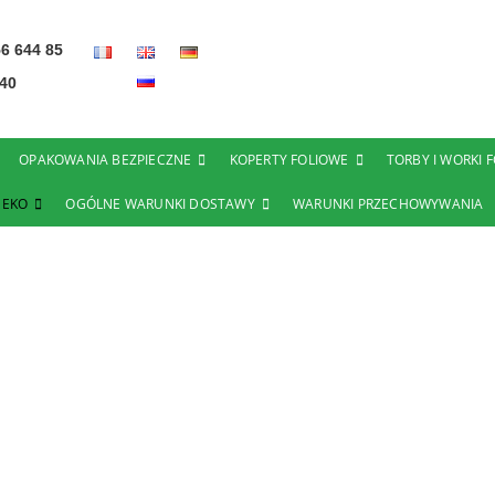
6 644 85
40
OPAKOWANIA BEZPIECZNE
KOPERTY FOLIOWE
TORBY I WORKI 
 EKO
OGÓLNE WARUNKI DOSTAWY
WARUNKI PRZECHOWYWANIA