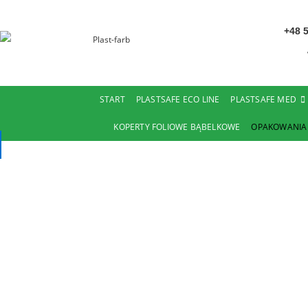
+48 5
START
PLASTSAFE ECO LINE
PLASTSAFE MED
KOPERTY FOLIOWE BĄBELKOWE
OPAKOWANIA