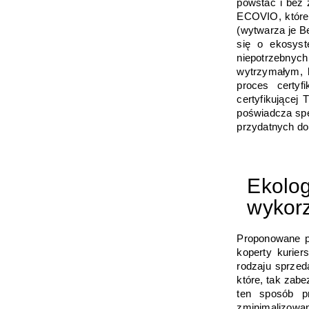
powstać i bez 
ECOVIO, które
(wytwarza je B
się o ekosyst
niepotrzebnyc
wytrzymałym, 
proces certyf
certyfikującej
poświadcza spe
przydatnych do
Ekolog
wykor
Proponowane p
koperty kurier
rodzaju sprze
które, tak zabe
ten sposób p
zminimalizowan