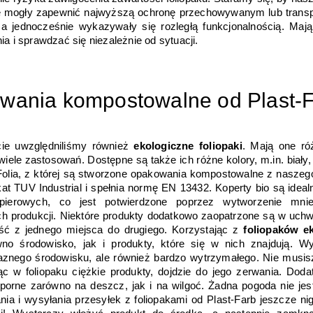
 mogły zapewnić najwyższą ochronę przechowywanym lub trans
a jednocześnie wykazywały się rozległą funkcjonalnością. Mają 
 i sprawdzać się niezależnie od sytuacji.
wania kompostowalne od Plast-
ie uwzględniliśmy również 
ekologiczne foliopaki
. Mają one róż
wiele zastosowań. Dostępne są także ich różne kolory, m.in. biały, 
. Folia, z której są stworzone opakowania kompostowalne z naszeg
kat TUV Industrial i spełnia normę EN 13432. Koperty bio są idealn
pierowych, co jest potwierdzone poprzez wytworzenie mniej
h produkcji. Niektóre produkty dodatkowo zaopatrzone są w uchwyt
eść z jednego miejsca do drugiego. Korzystając z 
foliopaków e
wno środowisko, jak i produkty, które się w nich znajdują. W
jaznego środowisku, ale również bardzo wytrzymałego. Nie musisz
c w foliopaku ciężkie produkty, dojdzie do jego zerwania. Doda
dporne zarówno na deszcz, jak i na wilgoć. Żadna pogoda nie jest
a i wysyłania przesyłek z foliopakami od Plast-Farb jeszcze nigd